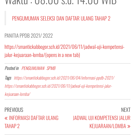
PENGUMUMAN SELEKSI DAN DAFTAR ULANG TAHAP 2
PANITIA PPDB 2021/ 2022
https://smantickabbogor.sch.id/2021/06/11/jadwal-uji-kompetensi-
jalur-kejuaraan-lomba/(opens in a new tab)
Posted in
PENGUMUMAN
SPMB
Tags
https://smantickabbogor.sch.id/2021/06/04/informasi-ppdb-2021/
https://smantickabbogor.sch.id/2021/06/11/jadwal-uji-kompetensi-jalur-
kejuaraan-lomba/
Navigasi
Previous
Ne
PREVIOUS
NEXT
pos
Post
Po
INFORMASI DAFTAR ULANG
JADWAL UJI KOMPETENSI JALUR
TAHAP 2
KEJUARAAN/LOMBA