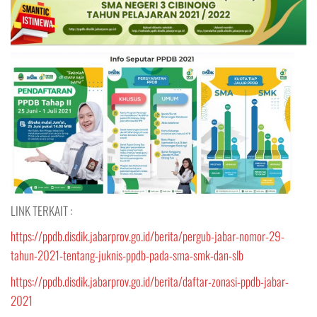
LINK TERKAIT :
https://ppdb.disdik.jabarprov.go.id/berita/pergub-jabar-nomor-29-
tahun-2021-tentang-juknis-ppdb-pada-sma-smk-dan-slb
https://ppdb.disdik.jabarprov.go.id/berita/daftar-zonasi-ppdb-jabar-
2021