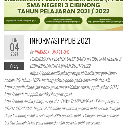
INFORMASI PPDB 2021
JUN
04
By
WAKASEKHUMAS E-ONE
2021
PENERIMAAN PESERTA DIDIK BARU (PPDB) SMA NEGERI 3
CIBINONGTAHUN AJARAN 2021/2022
0
https://ppdb.disdik.jabarprov.go.id/berita/pergub-jabar-
nomor-29-tahun-2021-tentang-juknis-ppdb-pada-sma-smk-dan-slb
https://ppdb.disdik.jabarprov.go.id/berita/daftar-zonasi-ppdb-jabar-2021
http://pendaftar.ppdb.disdik.jabarprov.go.id
http://ppdb.disdik.jabarprov.go.id A. DAYA TAMPUNGPada Tahun pelajaran
2021/ 2022 SMA Negeri 3 Cibinong menerima peserta didik sesuai dengan
daya tampung sekolah sebanyak 385 peserta didik. Dengan rincian sebagai
berikut:Jumlah kelas yang dibukaJumlah peserta didik yang akan