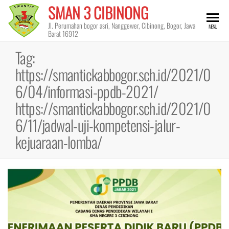
Skip
SMAN 3 CIBINONG
to
Jl. Perumahan bogor asri, Nanggewer, Cibinong, Bogor, Jawa
MENU
the
Barat 16912
content
Tag:
https://smantickabbogor.sch.id/2021/0
6/04/informasi-ppdb-2021/
https://smantickabbogor.sch.id/2021/0
6/11/jadwal-uji-kompetensi-jalur-
kejuaraan-lomba/