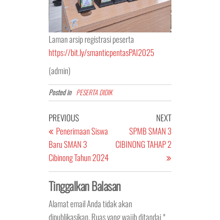
Laman arsip registrasi peserta
https://bit.ly/smanticpentasPAI2025
(admin)
Posted in
PESERTA DIDIK
Navigasi
Previous
Next
PREVIOUS
NEXT
pos
Post
Post
Penerimaan Siswa
SPMB SMAN 3
Baru SMAN 3
CIBINONG TAHAP 2
Cibinong Tahun 2024
Tinggalkan Balasan
Alamat email Anda tidak akan
dipublikasikan.
Ruas yang wajib ditandai
*