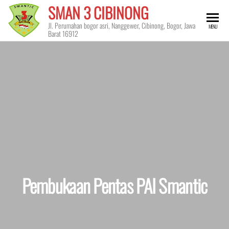
Skip
SMAN 3 CIBINONG
to
Jl. Perumahan bogor asri, Nanggewer, Cibinong, Bogor, Jawa
MENU
the
Barat 16912
content
Pembukaan Pentas PAI Smantic