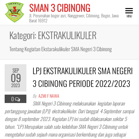
Skip
SMAN 3 CIBINONG
to
Jl. Perumahan bogor asri, Nanggewer, Cibinong, Bogor, Jawa
MENU
the
Barat 16912
content
Kategori:
EKSTRAKULIKULER
Tentang Kegiatan Ekstarakulikuler SMA Negeri 3 Cibinong
LPJ EKSTRAKULIKULER SMA NEGERI
SEP
09
3 CIBINONG PERIODE 2022/2023
2023
By
AZMI F NAWA
0
SMA Negeri 3 Cibinong melaksanakan kegiatan laporan
pertanggung jawaban (LPJ) ekstrakulikuler. Dari tanggal 4 September sampai
dengan 8 september 2023. Kegiatan LPJ ini sudah dilaksanakan sekitar 5
tahun. “LPJ Merupakan salah satu kelebihan SMA Negeri 3 Cibinong untuk
mengetahui sudah sejauh mana organisasi berkembang dan juga sebagai