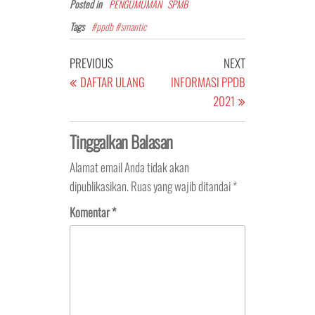
Posted in
PENGUMUMAN
SPMB
Tags
#ppdb #smantic
Navigasi
Previous
Next
PREVIOUS
NEXT
pos
Post
Post
DAFTAR ULANG
INFORMASI PPDB
2021
Tinggalkan Balasan
Alamat email Anda tidak akan
dipublikasikan.
Ruas yang wajib ditandai
*
Komentar
*