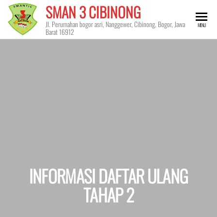
Skip
SMAN 3 CIBINONG
to
Jl. Perumahan bogor asri, Nanggewer, Cibinong, Bogor, Jawa
MENU
the
Barat 16912
content
INFORMASI DAFTAR ULANG
TAHAP 2