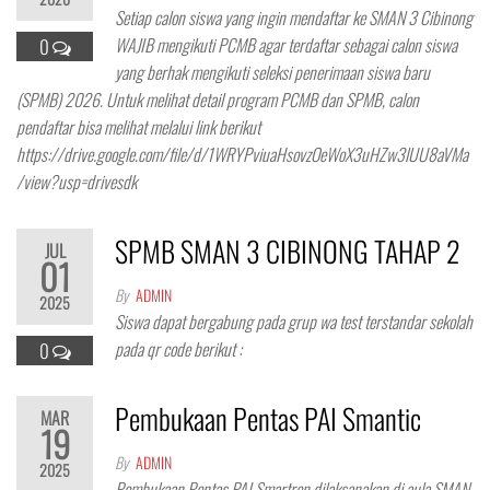
Setiap calon siswa yang ingin mendaftar ke SMAN 3 Cibinong
WAJIB mengikuti PCMB agar terdaftar sebagai calon siswa
0
yang berhak mengikuti seleksi penerimaan siswa baru
(SPMB) 2026. Untuk melihat detail program PCMB dan SPMB, calon
pendaftar bisa melihat melalui link berikut
https://drive.google.com/file/d/1WRYPviuaHsovzOeWoX3uHZw3lUU8aVMa
/view?usp=drivesdk
SPMB SMAN 3 CIBINONG TAHAP 2
JUL
01
By
ADMIN
2025
Siswa dapat bergabung pada grup wa test terstandar sekolah
pada qr code berikut :
0
Pembukaan Pentas PAI Smantic
MAR
19
By
ADMIN
2025
Pembukaan Pentas PAI Smartren dilaksanakan di aula SMAN