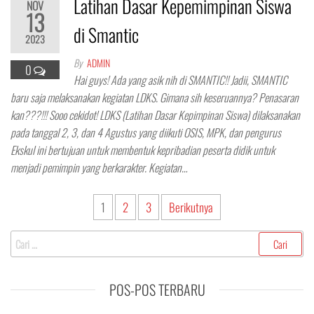
Latihan Dasar Kepemimpinan Siswa
NOV
13
di Smantic
2023
By
ADMIN
0
Hai guys! Ada yang asik nih di SMANTIC!! Jadii, SMANTIC
baru saja melaksanakan kegiatan LDKS. Gimana sih keseruannya? Penasaran
kan???!!! Sooo cekidot! LDKS (Latihan Dasar Kepimpinan Siswa) dilaksanakan
pada tanggal 2, 3, dan 4 Agustus yang diikuti OSIS, MPK, dan pengurus
Ekskul ini bertujuan untuk membentuk kepribadian peserta didik untuk
menjadi pemimpin yang berkarakter. Kegiatan…
Paginasi
1
2
3
Berikutnya
pos
Cari
untuk:
POS-POS TERBARU