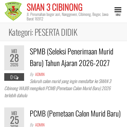
Skip
SMAN 3 CIBINONG
to
Jl. Perumahan bogor asri, Nanggewer, Cibinong, Bogor, Jawa
MENU
the
Barat 16912
content
Kategori:
PESERTA DIDIK
SPMB (Seleksi Penerimaan Murid
MEI
28
Baru) Tahun Ajaran 2026-2027
2026
By
ADMIN
0
Seluruh calon murid yang ingin mendaftar ke SMAN 3
Cibinong WAJIB mengikuti PCMB (Pemetaan Calon Murid Baru) 2026
terlebih dahulu
PCMB (Pemetaan Calon Murid Baru)
MEI
25
By
ADMIN
2026