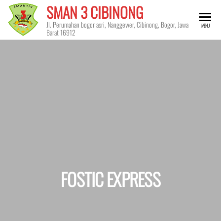
Skip
SMAN 3 CIBINONG
to
Jl. Perumahan bogor asri, Nanggewer, Cibinong, Bogor, Jawa
MENU
the
Barat 16912
content
FOSTIC EXPRESS