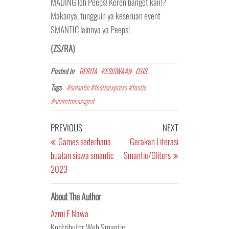
MADING loh Peeps! Keren banget kan!?
Makanya, tungguin ya keseruan event
SMANTIC lainnya ya Peeps!
(ZS/RA)
Posted in
BERITA
KESISWAAN
OSIS
Tags
#smantic #fosticexpress #fostic
#secretmessaged
Navigasi
Previous
Next
PREVIOUS
NEXT
pos
Post
Post
Games sederhana
Gerakan Literasi
buatan siswa smantic
Smantic/Gliters
2023
About The Author
Azmi F Nawa
Kontributor Web Smantic