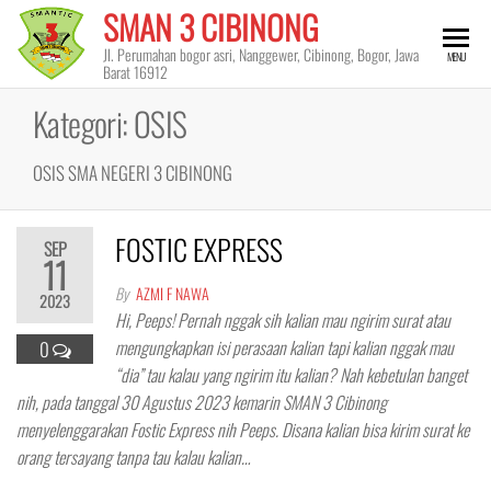
Skip
SMAN 3 CIBINONG
to
Jl. Perumahan bogor asri, Nanggewer, Cibinong, Bogor, Jawa
MENU
the
Barat 16912
content
Kategori:
OSIS
OSIS SMA NEGERI 3 CIBINONG
FOSTIC EXPRESS
SEP
11
By
AZMI F NAWA
2023
Hi, Peeps! Pernah nggak sih kalian mau ngirim surat atau
mengungkapkan isi perasaan kalian tapi kalian nggak mau
0
“dia” tau kalau yang ngirim itu kalian? Nah kebetulan banget
nih, pada tanggal 30 Agustus 2023 kemarin SMAN 3 Cibinong
menyelenggarakan Fostic Express nih Peeps. Disana kalian bisa kirim surat ke
orang tersayang tanpa tau kalau kalian…