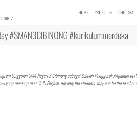
HOME
PROFIL
CHIT CHAT
rat 16912
ishday #SMAN3CIBINONG #kurikulummerdeka
Program Unggulan SMA Negeri 3 Cibinong sebagai Sekolah Penggerak Angkatan pert
i yang memang mau “fully English, not only the students, they can be the teacher or