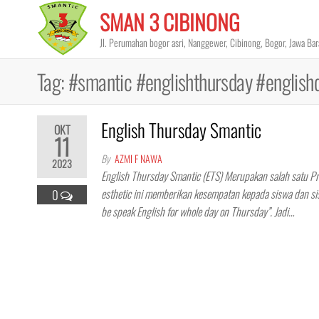
Skip
SMAN 3 CIBINONG
to
Jl. Perumahan bogor asri, Nanggewer, Cibinong, Bogor, Jawa Ba
the
content
Tag:
#smantic #englishthursday #engl
English Thursday Smantic
OKT
11
By
AZMI F NAWA
2023
English Thursday Smantic (ETS) Merupakan salah satu 
esthetic ini memberikan kesempatan kepada siswa dan sisw
0
be speak English for whole day on Thursday”. Jadi…