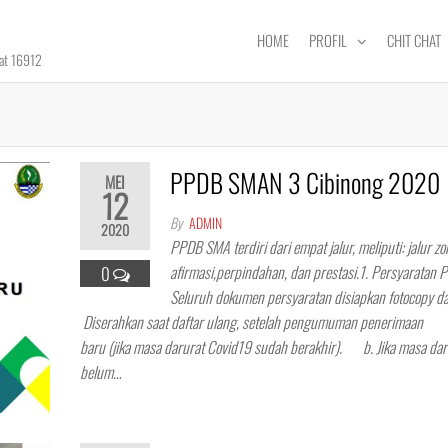
HOME
PROFIL
CHIT CHAT
rat 16912
PPDB SMAN 3 Cibinong 2020
MEI
12
By
ADMIN
2020
PPDB SMA terdiri dari empat jalur, meliputi: jalur zo
afirmasi,perpindahan, dan prestasi.1. Persyarat
0
Seluruh dokumen persyaratan disiapkan fotocopy
Diserahkan saat daftar ulang, setelah pengumuman penerimaan p
baru (jika masa darurat Covid19 sudah berakhir). b. Jika masa dar
belum…