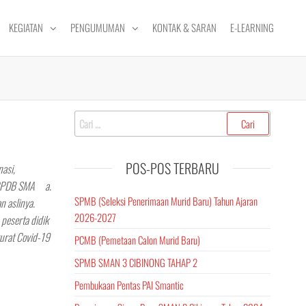
KEGIATAN
PENGUMUMAN
KONTAK & SARAN
E-LEARNING
Cari
untuk:
POS-POS TERBARU
nasi,
an PPDB SMA a.
SPMB (Seleksi Penerimaan Murid Baru) Tahun Ajaran
 dan aslinya.
2026-2027
eserta didik
urat Covid-19
PCMB (Pemetaan Calon Murid Baru)
SPMB SMAN 3 CIBINONG TAHAP 2
Pembukaan Pentas PAI Smantic