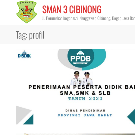
Skip
SMAN 3 CIBINONG
to
Jl. Perumahan bogor asri, Nanggewer, Cibinong, Bogor, Jawa Ba
the
content
Tag:
profil