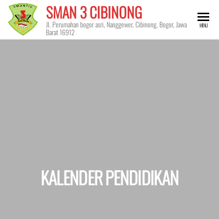
Skip
SMAN 3 CIBINONG
to
Jl. Perumahan bogor asri, Nanggewer, Cibinong, Bogor, Jawa
MENU
the
Barat 16912
content
KALENDER PENDIDIKAN