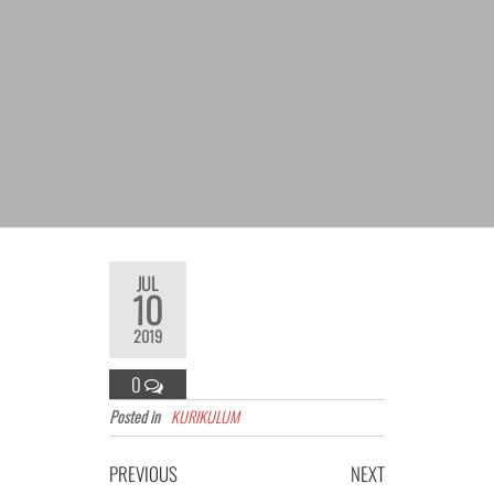
JUL
10
2019
0
Posted in
KURIKULUM
Navigasi
Previous
Next
PREVIOUS
NEXT