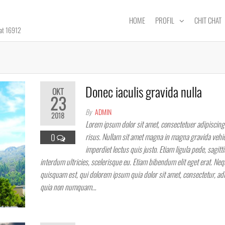
HOME
PROFIL
CHIT CHAT
rat 16912
Donec iaculis gravida nulla
OKT
23
By
ADMIN
2018
Lorem ipsum dolor sit amet, consectetuer adipiscing 
risus. Nullam sit amet magna in magna gravida vehic
0
imperdiet lectus quis justo. Etiam ligula pede, sagitti
interdum ultricies, scelerisque eu. Etiam bibendum elit eget erat. Ne
quisquam est, qui dolorem ipsum quia dolor sit amet, consectetur, adip
quia non numquam…