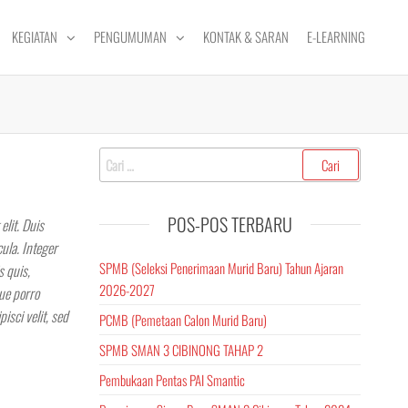
KEGIATAN
PENGUMUMAN
KONTAK & SARAN
E-LEARNING
Cari
untuk:
POS-POS TERBARU
elit. Duis
ula. Integer
SPMB (Seleksi Penerimaan Murid Baru) Tahun Ajaran
s quis,
2026-2027
que porro
isci velit, sed
PCMB (Pemetaan Calon Murid Baru)
SPMB SMAN 3 CIBINONG TAHAP 2
Pembukaan Pentas PAI Smantic