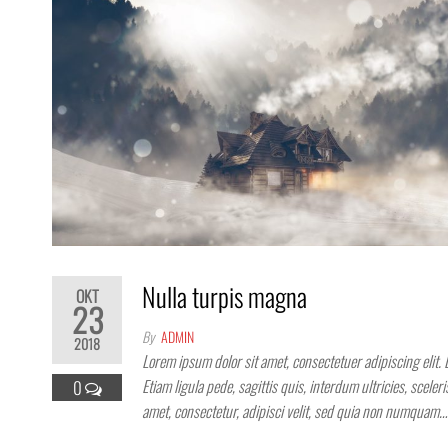
Nulla turpis magna
OKT
23
By
ADMIN
2018
Lorem ipsum dolor sit amet, consectetuer adipiscing elit. 
Etiam ligula pede, sagittis quis, interdum ultricies, scel
0
amet, consectetur, adipisci velit, sed quia non numquam…