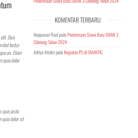
Penerimaan Siswa Baru SMAN 3 Cibinong Tahun 2024
ntum
KOMENTAR TERBARU
Noppawan Rauf
pada
Penerimaan Siswa Baru SMAN 3
elit. Duis
Cibinong Tahun 2024
rdiet lectus
Aditya fidzikri
pada
Kegiatan P5 di SMANTIC
sque eu. Etiam
m quia dolor
 quis justo.
 quia dolor sit