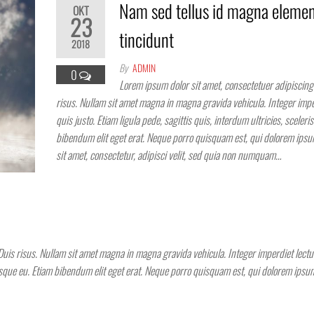
Nam sed tellus id magna eleme
OKT
23
tincidunt
2018
By
ADMIN
0
Lorem ipsum dolor sit amet, consectetuer adipiscing 
risus. Nullam sit amet magna in magna gravida vehicula. Integer impe
quis justo. Etiam ligula pede, sagittis quis, interdum ultricies, sceleri
bibendum elit eget erat. Neque porro quisquam est, qui dolorem ipsu
sit amet, consectetur, adipisci velit, sed quia non numquam…
Duis risus. Nullam sit amet magna in magna gravida vehicula. Integer imperdiet lectus
erisque eu. Etiam bibendum elit eget erat. Neque porro quisquam est, qui dolorem ipsum