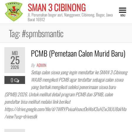
Skip
SMAN 3 CIBINONG
to
Jl. Perumahan bogor asri, Nanggewer, Cibinong, Bogor, Jawa
MENU
the
Barat 16912
content
Tag:
#spmbsmantic
PCMB (Pemetaan Calon Murid Baru)
MEI
25
By
ADMIN
2026
Setiap calon siswa yang ingin mendaftar ke SMAN 3 Cibinong
WAJIB mengikuti PCMB agar terdaftar sebagai calon siswa
0
yang berhak mengikuti seleksi penerimaan siswa baru
(SPMB) 2026. Untuk melihat detail program PCMB dan SPMB, calon
pendaftar bisa melihat melalui link berikut
https://drive.google.com/file/d/1WRYPviuaHsovzOeWoX3uHZw3lUU8aVMa
/view?usp=drivesdk