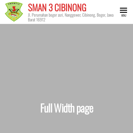
Skip
SMAN 3 CIBINONG
to
Jl. Perumahan bogor asri, Nanggewer, Cibinong, Bogor, Jawa
MENU
the
Barat 16912
content
Full Width page