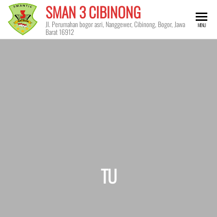
Skip
SMAN 3 CIBINONG
to
Jl. Perumahan bogor asri, Nanggewer, Cibinong, Bogor, Jawa
MENU
the
Barat 16912
content
TU